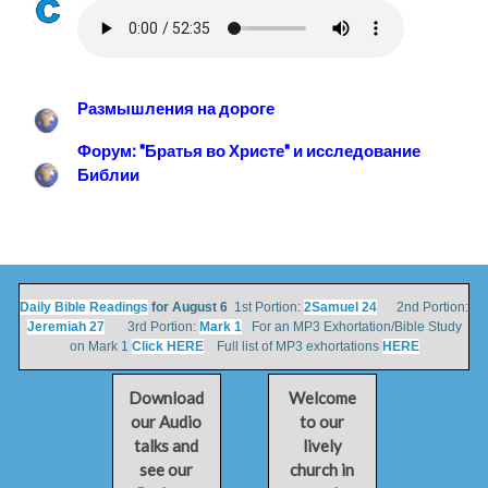
Размышления на дороге
Форум: "Братья во Христе" и исследование
Библии
Daily Bible Readings
for August 6
1st Portion:
2Samuel 24
2nd Portion:
Jeremiah 27
3rd Portion:
Mark 1
For an MP3 Exhortation/Bible Study
on Mark 1
Click HERE
Full list of MP3 exhortations
HERE
Download
Welcome
our Audio
to our
talks and
lively
see our
church in