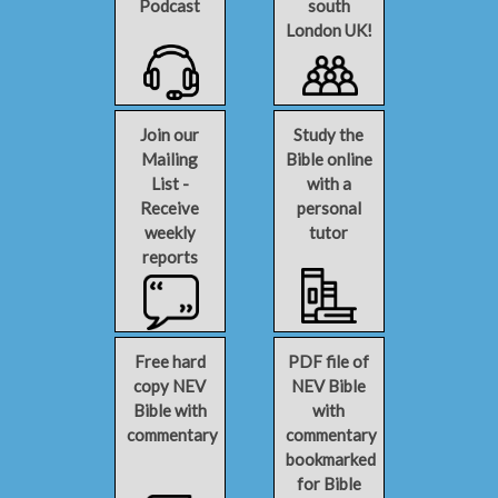
Podcast
south
London UK!
Join our
Study the
Mailing
Bible online
List -
with a
Receive
personal
weekly
tutor
reports
Free hard
PDF file of
copy NEV
NEV Bible
Bible with
with
commentary
commentary
bookmarked
for Bible