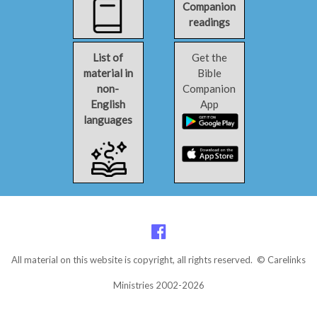
Companion
readings
List of
Get the
material in
Bible
non-
Companion
English
App
languages
All material on this website is copyright, all rights reserved. © Carelinks
Ministries 2002-2026