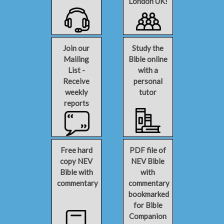
London UK!
Join our
Study the
Mailing
Bible online
List -
with a
Receive
personal
weekly
tutor
reports
Free hard
PDF file of
copy NEV
NEV Bible
Bible with
with
commentary
commentary
bookmarked
for Bible
Companion