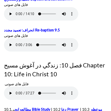
فایل های صوتی
انحراف: تعميد مجدد
Re-baptism 9.5
فایل های صوتی
فصل 10: زندگي در آغوش مسيح Chapter
10: Life in Christ 10
فایل های صوتی
مطالعه انج
ي10.1
Bible Study
|
دعا
10.2
Prayer
|
10.3
موعظه