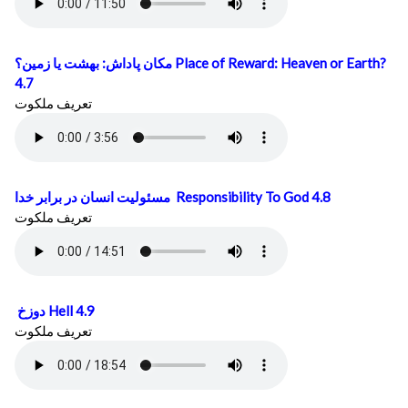
مكان پاداش: بهشت يا زمين؟
Place of Reward: Heaven or Earth?
4.7
تعريف ملكوت
مسئوليت انسان در برابر خدا
Responsibility To God 4.8
تعريف ملكوت
دوزخ
Hell 4.9
تعريف ملكوت