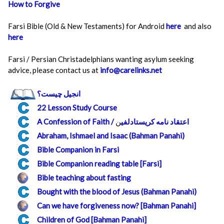
How to Forgive
Farsi Bible (Old & New Testaments) for Android
here
and also
here
Farsi / Persian Christadelphians wanting asylum seeking
advice, please contact us at
info@carelinks.net
انجيل چيست؟
22 Lesson Study Course
A Confession of Faith / اعتقاد نامه کريستادلفي
ن
Abraham, Ishmael and Isaac (Bahman Panahi)
Bible Companion in Farsi
Bible Companion reading table [Farsi]
Bible teaching about fasting
Bought with the blood of Jesus (Bahman Panahi)
Can we have forgiveness now? [Bahman Panahi]
Children of God [Bahman Panahi]