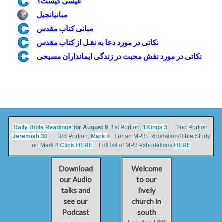
عیسی کیست؟
مبانيانجيل
مبانی کتاب مقدس
نکاتی در مورد دعا به نقـل از کتاب مقدس
نکاتی در مورد نقش محبت در زندگی ايمانداران مسيحی
Daily Bible Readings
for August 9
1st Portion:
1Kings 3
2nd Portion:
Jeremiah 30
3rd Portion:
Mark 4
For an MP3 Exhortation/Bible Study
on Mark 4
Click HERE
Full list of MP3 exhortations
HERE
Download
Welcome
our Audio
to our
talks and
lively
see our
church in
Podcast
south